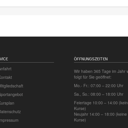
VICE
ÖFFNUNGSZEITEN
Anfahrt
Wir haben 365 Tage im Jahr 
folgt für Sie geöffnet:
Kontakt
Mo.- Fr.: 07:00 – 22:00 Uhr
Mitgliedschaft
Sa., So.: 08:00 – 18:00 Uhr
Sportangebot
Feiertage 10:00 – 14:00 (kei
Kursplan
Kurse)
Datenschutz
Neujahr 14:00 – 18:00 (keine
Kurse)
Impressum