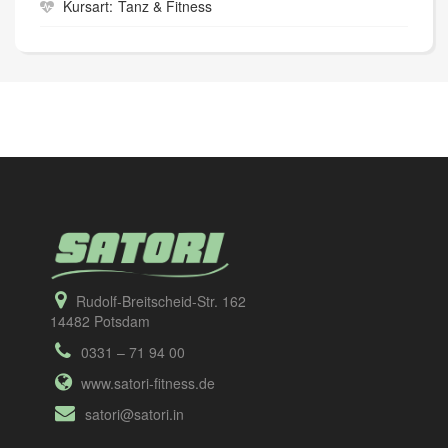
Kursart:
Tanz & Fitness
Rudolf-Breitscheid-Str. 162
14482 Potsdam
0331 – 71 94 00
www.satori-fitness.de
satori@satori.in