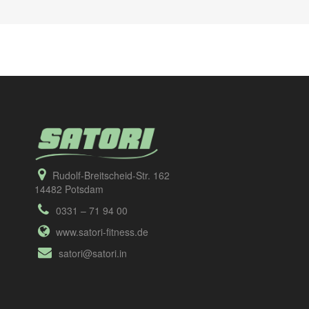
Rudolf-Breitscheid-Str. 162
14482 Potsdam
0331 – 71 94 00
www.satori-fitness.de
satori@satori.in